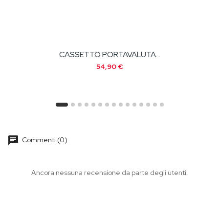
.
CARTA TERMICA 80 X 80
91,50 €
chat
Commenti (0)
Ancora nessuna recensione da parte degli utenti.