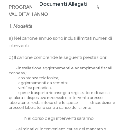
Documenti Allegati
PROGRAMMA DI ASSISTENZA TECNICA
VALIDITA' 1 ANNO
1.
Modalità
a)
Nel canone annuo sono inclusi illimitati numeri di
interventi.
b)
Il canone comprende le seguenti prestazioni:
-
Installazione aggiornamenti e adempimenti fiscali
connessi;
-
assistenza telefonica;
-
aggiornamenti da remoto;
-
verifica periodica;
-
spese trasporto riconsegna registratore di cassa
qualora il dispositivo necessiti di intervento presso
laboratorio, resta inteso che le spese di
spedizione
presso il laboratorio sono a carico del cliente;
Nel corso degli interventi saranno:
-
eliminati gli inconvenienti cause del mancato o